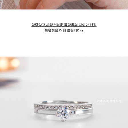
앙증맞고 사랑스러운 꽃망울의 다이아 난집
특별함을 더해 드립니다.♥