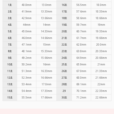
40.8mm
13.0mm
56.5mm
18.0mm
1호
16호
41.9mm
13.33mm
57.6mm
18.33mm
2호
17호
42.9mm
13.66mm
58.6mm
18.66mm
3호
18호
44mm
14mm
59.7mm
19mm
4호
19호
45.0mm
14.33mm
60.7mm
19.33mm
5호
20호
46.0mm
14.66mm
61.7mm
19.66mm
6호
21호
47.1mm
15mm
62.8mm
20.0mm
7호
22호
48.1mm
15.33mm
63.8mm
20.33mm
8호
23호
49.2mm
15.66mm
64.9mm
20.66mm
9호
24호
50.2mm
16mm
65.9mm
21mm
10호
25호
51.3mm
16.33mm
67.0mm
21.33mm
11호
26호
52.3mm
16.66mm
68.0mm
21.66mm
12호
27호
53.4mm
17.0mm
69.1mm
22mm
13호
28호
54.4mm
17.33mm
70.1mm
22.33mm
14호
29
55.5mm
17.66mm
71.2mm
22.66mm
15호
30호