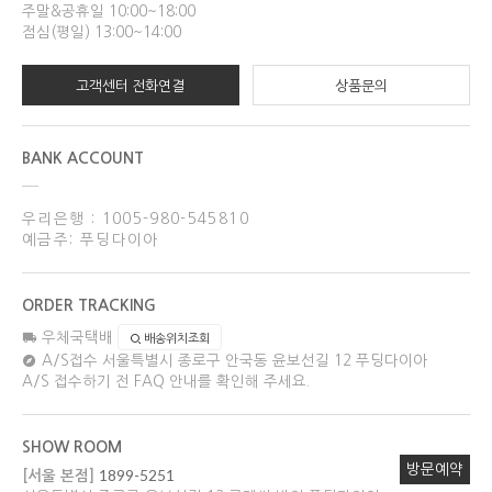
주말&공휴일 10:00~18:00
점심(평일) 13:00~14:00
고객센터 전화연결
상품문의
BANK ACCOUNT
우리은행 : 1005-980-545810
예금주: 푸딩다이아
ORDER TRACKING
우체국택배
배송위치조회
A/S접수
서울특별시 종로구 안국동 윤보선길 12 푸딩다이아
A/S 접수하기 전 FAQ 안내를 확인해 주세요.
SHOW ROOM
방문예약
1899-5251
[서울 본점]